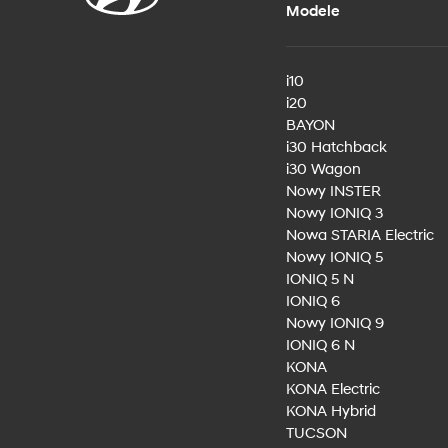
Oryginal
Wizja pr
Rzuca si
Modele
koszty
Oryginal
Wyprodu
i10
Zrównow
i20
BAYON
i30 Hatchback
i30 Wagon
Nowy INSTER
Ubezpie
Nowy IONIQ 3
Nowa STARIA Electric
Ubezpie
Nowy IONIQ 5
i na życi
IONIQ 5 N
IONIQ 6
Nowy IONIQ 9
IONIQ 6 N
KONA
KONA Electric
KONA Hybrid
TUCSON