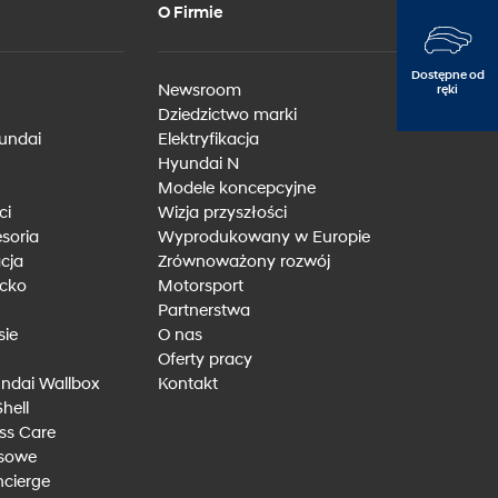
O Firmie
Dostępne od
Newsroom
ręki
Dziedzictwo marki
yundai
Elektryfikacja
Hyundai N
Modele koncepcyjne
ci
Wizja przyszłości
e
soria
Wyprodukowany w Europie
cja
Zrównoważony rozwój
ecko
Motorsport
Partnerstwa
sie
O nas
Oferty pracy
ndai Wallbox
Kontakt
Shell
ss Care
isowe
cierge