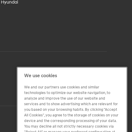
e Hyundai
We use cookies
We and our partners use cookies and similar
technologies to optimize our website navigation, to
analyze and improve the use of our website and
services and to show advertising which are relevant for
you based on your browsing habits. By clicking "Accept
All Cookies", you agree to the storage of cookies on your
device and the corresponding processing of your data.
You may decline all not strictly necessary cookies via