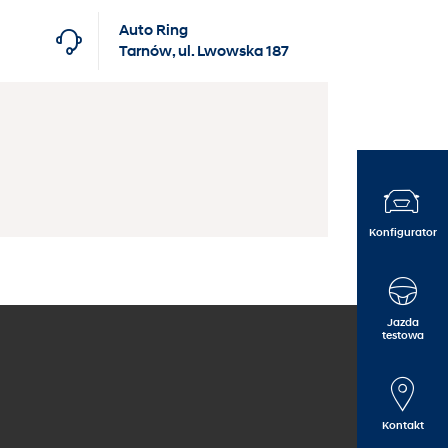
Auto Ring
Tarnów, ul. Lwowska 187
Konfigurator
Finansowanie dla firm
Hyundai Business Care
Kontakt
Finansowanie dla klientów
Kontrakty serwisowe
O nas
indywidualnych
myHyundai Concierge
Oferty pracy
Jazda
testowa
Witaj w rodzinie Hyundai
Kontakt