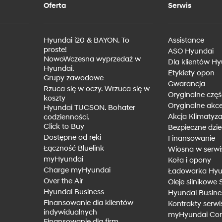
ne akcesoria
zyszłości
myHyundai
Oleje silnikowe Shell
ę w oczy. Wrzuca się w
Oferta
Serwis
ne części
kowany w Europie
Over the Air
Wiosna w serwisie
Hyundai i20 & BAYON. To
Assistance
ażony rozwój
proste!
ASO Hyundai
NowoWczesna wyprzedaż w
Dla klientów H
Hyundai.
Etykiety opon
Grupy zawodowe
Gwarancja
Rzuca się w oczy. Wrzuca się w
Oryginalne częś
koszty
czenia komunikacyjne
Finansowanie Hyundai Promis
Oryginalne akce
Hyundai TUCSON. Bohater
Akcja Klimatyza
codzienności.
czenia od utraty dochodów
Program Hyundai Promise
Click to Buy
Bezpieczne dzi
e
Dostępne od ręki
Finansowanie
Wyszukiwarka samochodów
Łączność Bluelink
Wiosna w serwi
używanych
myHyundai
Koła i opony
Charge myHyundai
Ładowarka Hyu
Over the Air
Oleje silnikowe 
Hyundai Business
Hyundai Busine
Finansowanie dla klientów
Kontrakty serw
indywidualnych
myHyundai Con
Finansowanie dla firm